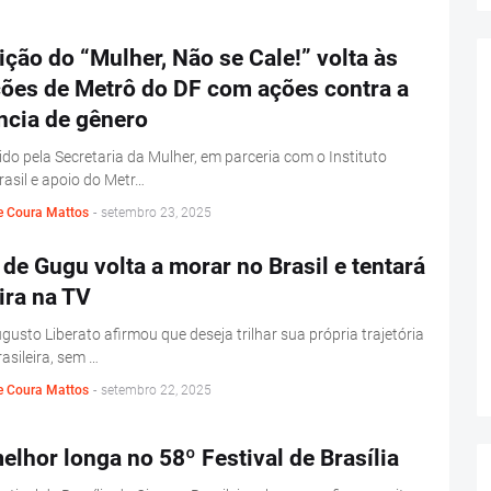
ição do “Mulher, Não se Cale!” volta às
ções de Metrô do DF com ações contra a
ncia de gênero
do pela Secretaria da Mulher, em parceria com o Instituto
rasil e apoio do Metr…
e Coura Mattos
-
setembro 23, 2025
 de Gugu volta a morar no Brasil e tentará
ira na TV
usto Liberato afirmou que deseja trilhar sua própria trajetória
asileira, sem …
e Coura Mattos
-
setembro 22, 2025
melhor longa no 58º Festival de Brasília