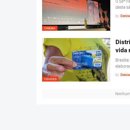
O 58º Fe
deste s
by
Denis
CINEMA
Distr
vida 
Brasília
elabora
by
Denis
CIDADES
Nenhum 