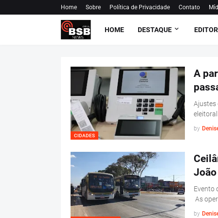
Home
Sobre
Política de Privacidade
Contato
Míd
HOME
DESTAQUE
EDITOR
A par
passa
Ajustes 
eleitor
by
Denis
CIDADES
Ceilâ
João
Evento 
As oper
by
Denis