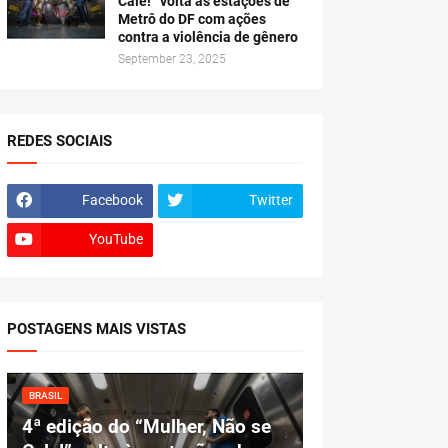
Cale!” volta às estações de
Metrô do DF com ações
contra a violência de gênero
September 23, 2025
REDES SOCIAIS
Facebook
Twitter
YouTube
POSTAGENS MAIS VISTAS
BRASIL
4ª edição do “Mulher, Não se