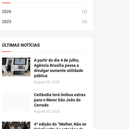
2026
(2)
2025
(4)
ÚLTIMAS NOTÍCIAS
A partir do dia 4 de julho,
Agência Brasília passa a
divulgar somente utilidade
pública
August 05, 2026
Ceilândia terá ônibus extras
para o Maior São João do
Cerrado
August 05, 2026
4ª edição do “Mulher, Não se