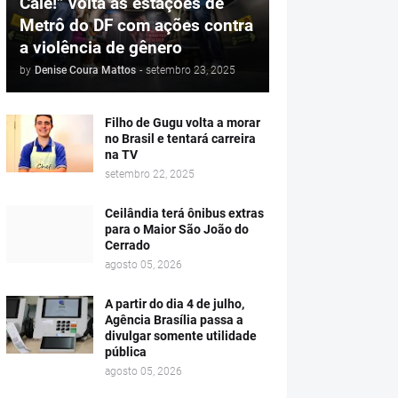
Cale!” volta às estações de
Metrô do DF com ações contra
a violência de gênero
by
Denise Coura Mattos
-
setembro 23, 2025
Filho de Gugu volta a morar
no Brasil e tentará carreira
na TV
setembro 22, 2025
Ceilândia terá ônibus extras
para o Maior São João do
Cerrado
agosto 05, 2026
A partir do dia 4 de julho,
Agência Brasília passa a
divulgar somente utilidade
pública
agosto 05, 2026