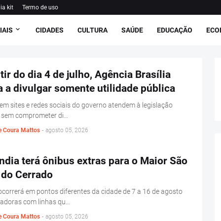
ia kit
Termo de uso
IAIS
CIDADES
CULTURA
SAÚDE
EDUCAÇÃO
ECO
tir do dia 4 de julho, Agência Brasília
 a divulgar somente utilidade pública
em sites e redes sociais do governo atendem à legislação
al sem comprometer di…
e Coura Mattos
-
agosto 05, 2026
ndia terá ônibus extras para o Maior São
 do Cerrado
ocorrerá em pontos diferentes da cidade de 7 a 16 de agosto
adoras com linhas qu…
e Coura Mattos
-
agosto 05, 2026