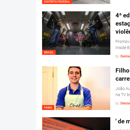
DISTRITO FEDERAL
4ª ed
esta
violê
Promovi
Inside B
BRASIL
by
Denis
Filho
carre
João Aug
na TV br
by
Denis
FAMA
' de 