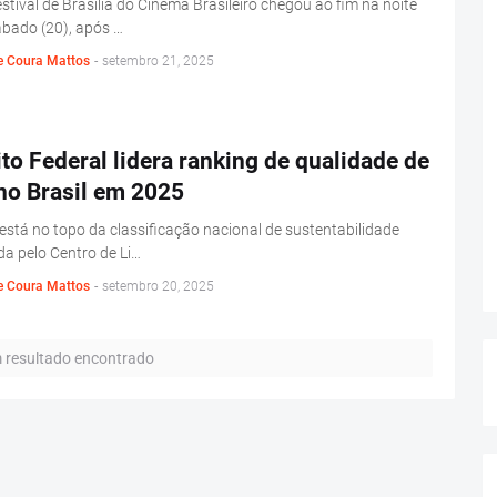
stival de Brasília do Cinema Brasileiro chegou ao fim na noite
ábado (20), após …
e Coura Mattos
-
setembro 21, 2025
ito Federal lidera ranking de qualidade de
no Brasil em 2025
 está no topo da classificação nacional de sustentabilidade
da pelo Centro de Li…
e Coura Mattos
-
setembro 20, 2025
resultado encontrado